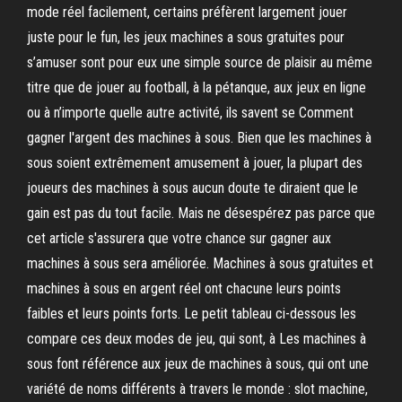
mode réel facilement, certains préfèrent largement jouer
juste pour le fun, les jeux machines a sous gratuites pour
s’amuser sont pour eux une simple source de plaisir au même
titre que de jouer au football, à la pétanque, aux jeux en ligne
ou à n’importe quelle autre activité, ils savent se Comment
gagner l'argent des machines à sous. Bien que les machines à
sous soient extrêmement amusement à jouer, la plupart des
joueurs des machines à sous aucun doute te diraient que le
gain est pas du tout facile. Mais ne désespérez pas parce que
cet article s'assurera que votre chance sur gagner aux
machines à sous sera améliorée. Machines à sous gratuites et
machines à sous en argent réel ont chacune leurs points
faibles et leurs points forts. Le petit tableau ci-dessous les
compare ces deux modes de jeu, qui sont, à Les machines à
sous font référence aux jeux de machines à sous, qui ont une
variété de noms différents à travers le monde : slot machine,