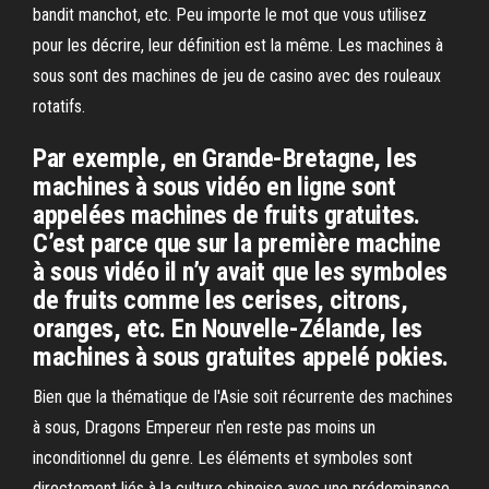
bandit manchot, etc. Peu importe le mot que vous utilisez
pour les décrire, leur définition est la même. Les machines à
sous sont des machines de jeu de casino avec des rouleaux
rotatifs.
Par exemple, en Grande-Bretagne, les
machines à sous vidéo en ligne sont
appelées machines de fruits gratuites.
C’est parce que sur la première machine
à sous vidéo il n’y avait que les symboles
de fruits comme les cerises, citrons,
oranges, etc. En Nouvelle-Zélande, les
machines à sous gratuites appelé pokies.
Bien que la thématique de l'Asie soit récurrente des machines
à sous, Dragons Empereur n'en reste pas moins un
inconditionnel du genre. Les éléments et symboles sont
directement liés à la culture chinoise avec une prédominance