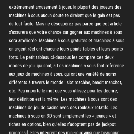
extrêmement amusement à jouer, la plupart des joueurs des
machines à sous aucun doute te diraient que le gain est pas
du tout facile. Mais ne désespérez pas parce que cet article
s'assurera que votre chance sur gagner aux machines à sous
sera améliorée. Machines à sous gratuites et machines à sous
en argent réel ont chacune leurs points faibles et leurs points
forts. Le petit tableau ci-dessous les compare ces deux
modes de jeu, qui sont, à Les machines à sous font référence
aux jeux de machines à sous, qui ont une variété de noms
différents à travers le monde : slot machine, bandit manchot,
etc. Peu importe le mot que vous utilisez pour les décrire,
leur définition est la même. Les machines à sous sont des
machines de jeu de casino avec des rouleaux rotatifs. Les
machines à sous en 3D sont simplement les « jeunes » et
riches en options, bien qu’elles n’adoptent pas de jackpot
progressif. Elles intègrent des mini-jeux ainsi que beaucoup