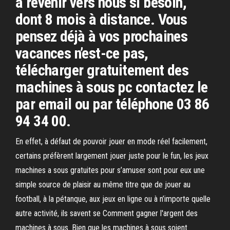
à revenir vers nous si besoin,
dont 8 mois à distance. Vous
pensez déjà à vos prochaines
vacances n’est-ce pas,
télécharger gratuitement des
machines à sous pc contactez le
par email ou par téléphone 03 86
94 34 00.
En effet, à défaut de pouvoir jouer en mode réel facilement,
certains préfèrent largement jouer juste pour le fun, les jeux
machines a sous gratuites pour s’amuser sont pour eux une
simple source de plaisir au même titre que de jouer au
football, à la pétanque, aux jeux en ligne ou à n’importe quelle
autre activité, ils savent se Comment gagner l'argent des
machines à sous. Bien que les machines à sous soient