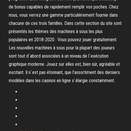
de bonus capables de rapidement remplir vos poches. Chez
nous, vous verrez une gamme particulièrement fournie dans
chacune de ces trois familles. Dans cette section du site sont
présentés les thèmes des machines à sous les plus
populaires en 2018-2020 . Vous pouvez jouer gratuitement.
Les nouvelles machines à sous pour la plupart des joueurs
sont tout d`abord associées à un niveau de l`exécution
graphique moderne. Jouez sur elles est, bien sûr, agréable et
excitant. Il n`est pas étonnant, que l’assortiment des derniers
modèles dans les casinos en ligne s`élargie constamment.