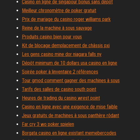
Casino en ligne de singapour bonus sans dépôt
Meilleur chronomètre de poker gratuit
Prix de mariage du casino roger williams park
Reine de la machine à sous sauvage
Produits casino bien pour vous
Kit de blocage demplacement de châssis pxi
Les gens casino mine dor niagara falls ny
Dépôt minimum de 10 dollars usa casino en ligne
Soirée poker à linventaire 2 références
Tour gmod comment gagner des machines à sous
Tarifs des salles de casino south point
Heures de trading du casino wrest point
Casino en ligne avec une exigence de mise faible
Jeux gratuits de machines à sous panthère rôdant
Far cry 3 wo poker spielen
Borgata casino en ligne existant memebercodes