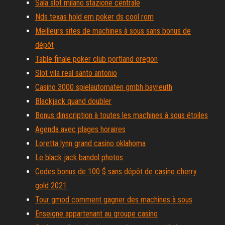
Sala slot milano stazione centrale
Nds texas hold em poker ds cool rom
Meilleurs sites de machines à sous sans bonus de
dépôt
Table finale poker club portland oregon
Slot vila real santo antonio
Casino 3000 spielautomaten gmbh bayreuth
Blackjack quand doubler
Bonus dinscription à toutes les machines à sous étoiles
Agenda avec plages horaires
Loretta lynn grand casino oklahoma
Le black jack bandol photos
Codes bonus de 100 $ sans dépôt de casino cherry
gold 2021
Tour gmod comment gagner des machines à sous
Enseigne appartenant au groupe casino