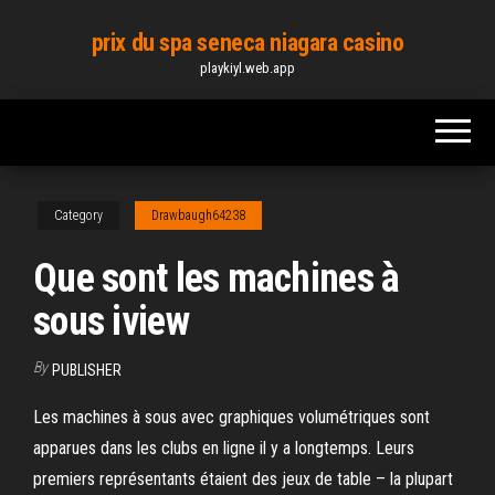
Skip
prix du spa seneca niagara casino
to
playkiyl.web.app
the
content
Category
Drawbaugh64238
Que sont les machines à
sous iview
By
PUBLISHER
Les machines à sous avec graphiques volumétriques sont
apparues dans les clubs en ligne il y a longtemps. Leurs
premiers représentants étaient des jeux de table – la plupart