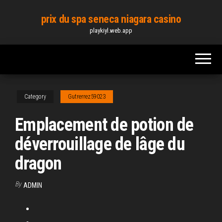
Skip
prix du spa seneca niagara casino
to
playkiyl.web.app
the
content
Category
Gutrerrez59023
Emplacement de potion de
déverrouillage de lâge du
dragon
By
ADMIN