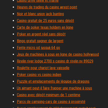
Casino drive seine et marne
Heures de trading du casino wrest point
Noir et blanc union jack bunting
Casino gratuit de 25 euros sans dépôt
Carte de poker texas holdem en ligne
Poker en argent réel sans dépôt
Bingo gratuit gagner de largent
Fente micro sd jusquà 64 go
Jeux de machines à sous en ligne de casino hollywood
Rirelin river lodge 2700 s casino dr rirelin nv 89029
Roulette pour chariot lave vaisselle
Poker casino vs casino indien
Puzzle et emplacements de léquipe de dragons
Un aimant peut-il faire frapper une machine à sous
Casino avec dépôt minimum de 1 centime
Parcs de camping-cars de casino à proximité