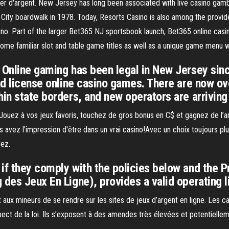
ser d'argent. New Jersey has long been associated with live casino gam
 City boardwalk in 1978. Today, Resorts Casino is also among the provid
ino. Part of the larger Bet365 NJ sportsbook launch, Bet365 online casi
ome familiar slot and table game titles as well as a unique game menu w
 Online gaming has been legal in New Jersey sinc
and license online casino games. There are now o
in state borders, and new operators are arriving 
! Jouez à vos jeux favoris, touchez de gros bonus en C$ et gagnez de 
 avez l'impression d'être dans un vrai casino!Avec un choix toujours plu
rez.
if they comply with the policies below and the 
 des Jeux En Ligne), provides a valid operating 
it aux mineurs de se rendre sur les sites de jeux d’argent en ligne. Les c
ect de la loi. Ils s’exposent à des amendes très élevées et potentielle