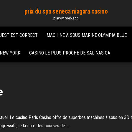
prix du spa seneca niagara casino
playkiyl.web.app
QUEST EST CORRECT
MACHINE À SOUS MARINE OLYMPIA BLUE
K NEW YORK
CASINO LE PLUS PROCHE DE SALINAS CA
e
 actuel. Le casino Paris Casino offre de superbes machines à sous en 3D 
rogressifs, le keno et les courses de …