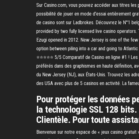
Sur Casino.com, vous pouvez accéder aux titres les pl
possibilité de jouer en mode d'essai entièrement gratu
de casino sont sur Ladbrokes. Découvrez le N°1 bel
provided by two fully licensed live casino operators
Ezugi opened in 2012. New Jersey is one of the few st
option between piling into a car and going to Atlanti
⭐⭐⭐⭐⭐ 5/5 Comparatif de Casino en ligne #1 ! Les j
préférés dans des graphismes en haute définition, avec
du New Jersey (NJ), aux États-Unis. Trouvez les adre
des USA avec plus de 5 casinos en activité. La fameuse
Pour protéger les données pe
la technologie SSL 128 bits. 
Clientèle. Pour toute assista
Bienvenue sur notre espace de « jeux casino gratuit 