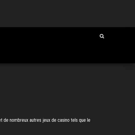
et de nombreux autres jeux de casino tels que le