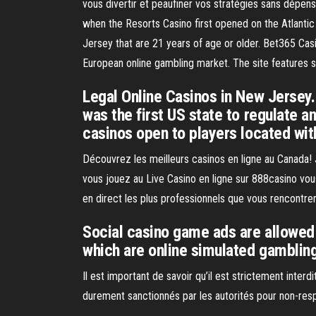
vous divertir et peaufiner vos stratégies sans dépen
when the Resorts Casino first opened on the Atlantic
Jersey that are 21 years of age or older. Bet365 Cas
European online gambling market. The site features s
Legal Online Casinos in New Jersey.
was the first US state to regulate 
casinos open to players located with
Découvrez les meilleurs casinos en ligne au Canada
vous jouez au Live Casino en ligne sur 888casino vous
en direct les plus professionnels que vous rencontre
Social casino game ads are allowed 
which are online simulated gambling
Il est important de savoir qu’il est strictement interd
durement sanctionnés par les autorités pour non-resp