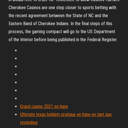
Cherokee Casinos are one step closer to sports betting with
the recent agreement between the State of NC and the
Eastern Band of Cherokee Indians. In the final steps of this
process, the gaming compact will go to the US Department
of the Interior before being published in the Federal Register.
Grand casino 2021 en ligne
Ultimate texas holdem pratique en ligne en tant que
revendeur