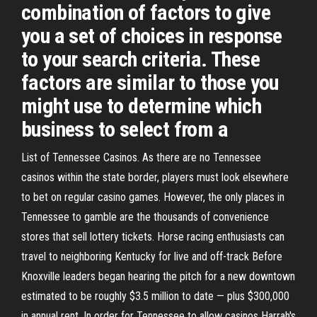
combination of factors to give
you a set of choices in response
to your search criteria. These
factors are similar to those you
might use to determine which
business to select from a
List of Tennessee Casinos. As there are no Tennessee
casinos within the state border, players must look elsewhere
to bet on regular casino games. However, the only places in
Tennessee to gamble are the thousands of convenience
stores that sell lottery tickets. Horse racing enthusiasts can
travel to neighboring Kentucky for live and off-track Before
Knoxville leaders began hearing the pitch for a new downtown
estimated to be roughly $3.5 million to date — plus $300,000
in annual rent. In order for Tennessee to allow casinos Harrah's