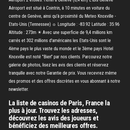
Aéroport est situé à Cointrin, à 10 minutes en voiture du
centre de Genève, ainsi qu’à proximité du Meteo Knoxville -
Etats-Unis (Tennessee) ☼ Longitude : -83.92 Latitude : 35.96
Altitude : 273m ☀ Avec une superficie de 9,4 millions km
carrés et 302 millions d'américains les Etats-Unis sont le
4ème pays le plus vaste du monde et le 3ème pays Hotel
Knoxville est noté "Bien" par nos clients. Parcourez notre
galerie de photos, lisez les avis des clients et réservez
tranquille avec notre Garantie de prix. Vous recevrez même
des promos et des offres discrètes en vous abonnant à notre
newsletter.
La liste de casinos de Paris, France la
plus à jour. Trouvez les adresses,
découvrez les avis des joueurs et
bénéficiez des meilleures offres.