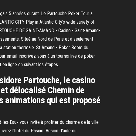
ançais 5 années durant. Le Partouche Poker Tour a
ANTIC CITY Play in Atlantic City's wide variety of
O PARTOUCHE DE SAINT-AMAND - Casino - Saint-Amand-
tissements. Situé au Nord de Paris et à seulement
 sa station thermale. St Amand - Poker Room du
 email. inscrivez-vous à un tournoi live de poker
en ligne en suivant les étapes.
idore Partouche, le casino
 et délocalisé Chemin de
es animations qui est proposé
les-Eaux vous invite à profiter du charme de la ville
uvrez l'hôtel du Pasino. Besoin d'aide ou