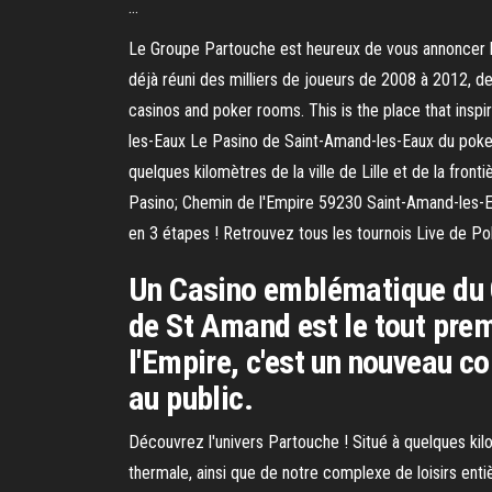
…
Le Groupe Partouche est heureux de vous annoncer la 
déjà réuni des milliers de joueurs de 2008 à 2012, de
casinos and poker rooms. This is the place that i
les-Eaux Le Pasino de Saint-Amand-les-Eaux du poker 
quelques kilomètres de la ville de Lille et de la f
Pasino; Chemin de l'Empire 59230 Saint-Amand-les-Ea
en 3 étapes ! Retrouvez tous les tournois Live de Po
Un Casino emblématique du G
de St Amand est le tout pre
l'Empire, c'est un nouveau c
au public.
Découvrez l'univers Partouche ! Situé à quelques kilo
thermale, ainsi que de notre complexe de loisirs ent