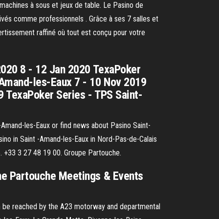
machines à sous et jeux de table. Le Pasino de
ivés comme professionnels . Grâce à ses 7 salles et
vertissement raffiné où tout est conçu pour votre
2020 8 - 12 Jan 2020 TexaPoker
-Amand-les-Eaux 7 - 10 Nov 2019
 TexaPoker Series - TPS Saint-
t-Amand-les-Eaux or find news about Pasino Saint-
no in Saint -Amand-les-Eaux in Nord-Pas-de-Calais
. +33 3 27 48 19 00. Groupe Partouche.
che Partouche Meetings & Events
can be reached by the A23 motorway and departmental